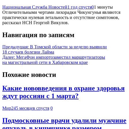
Национальная Служба Новостей
1 год спустя
0
1 минуты
Отличительными чертами лихорадки Чикунгунья являются
практически нулевая летальность и отсутствие симптомов,
рассказал НСН Георгий Викулов.
Навигация по записям
Предыдущая:
В Томской области за неделю выявили
18 случаев болезни Лайма
Далее:
МегаФон импортозаместил маршрутизаторы
на магистральной сети в Хабаровском крае
Похожие новости
Какие нововведения в охране здоровья
ждут россиян с 1 марта?
Мир24
5 месяцев спустя
0
Подмосковные врачи удалили мужчине
опухоль в кишечнике размером