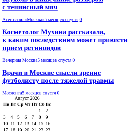
с теннисный мяч
Агентство «Москва»
5 месяцев спустя
0
Косметолог Мухина рассказала,
к каким последствиям может привести
прием ретиноидов
Вечерняя Москва
5 месяцев спустя
0
Врачи в Москве спасли зрение
футболисту после тяжелой травмы
Мослента
5 месяцев спустя
0
Август 2026
Пн
Вт
Ср
Чт
Пт
Сб
Вс
1
2
3
4
5
6
7
8
9
10
11
12
13
14
15
16
17
18
19
20
21
22
23