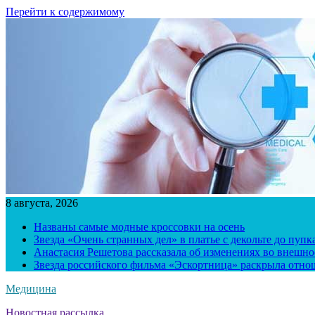
Перейти к содержимому
8 августа, 2026
Названы самые модные кроссовки на осень
Звезда «Очень странных дел» в платье с декольте до пуп
Анастасия Решетова рассказала об изменениях во внешно
Звезда российского фильма «Эскортница» раскрыла отно
Медицина
Новостная рассылка