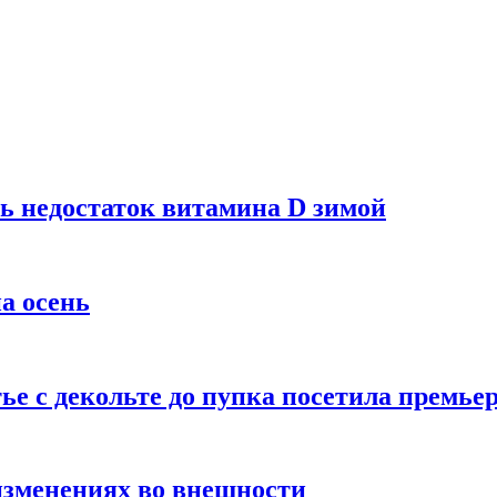
ь недостаток витамина D зимой
а осень
тье с декольте до пупка посетила премье
изменениях во внешности