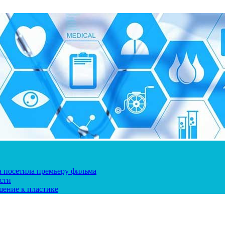
ка посетила премьеру фильма
сти
шение к пластике