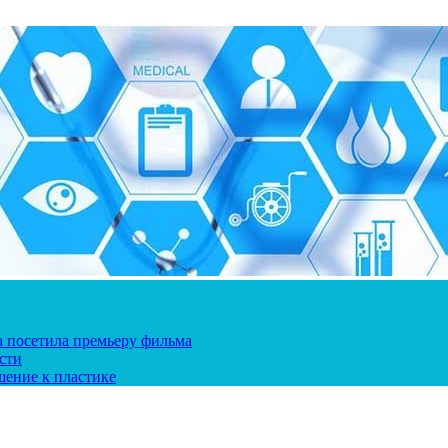
ка посетила премьеру фильма
сти
шение к пластике