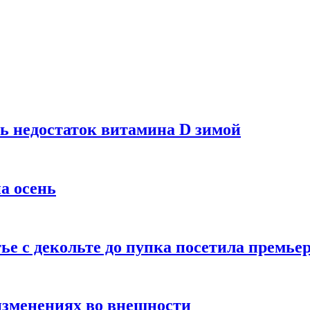
ь недостаток витамина D зимой
а осень
тье с декольте до пупка посетила премье
изменениях во внешности