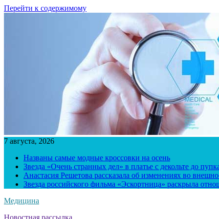
Перейти к содержимому
7 августа, 2026
Названы самые модные кроссовки на осень
Звезда «Очень странных дел» в платье с декольте до пуп
Анастасия Решетова рассказала об изменениях во внешно
Звезда российского фильма «Эскортница» раскрыла отно
Медицина
Новостная рассылка