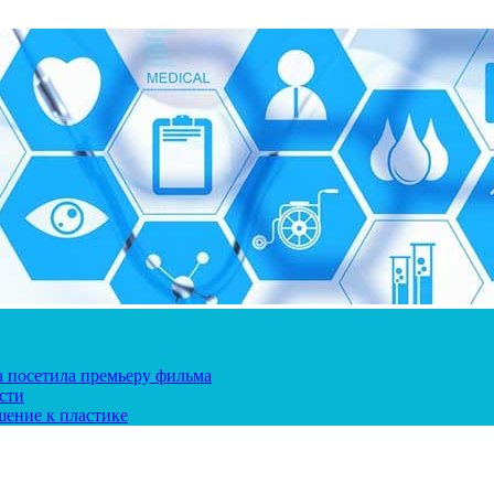
ка посетила премьеру фильма
сти
шение к пластике