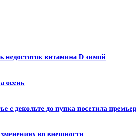
ь недостаток витамина D зимой
а осень
тье с декольте до пупка посетила премье
изменениях во внешности