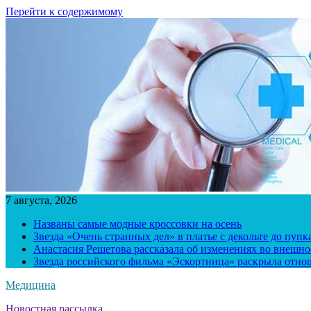
Перейти к содержимому
7 августа, 2026
Названы самые модные кроссовки на осень
Звезда «Очень странных дел» в платье с декольте до пуп
Анастасия Решетова рассказала об изменениях во внешно
Звезда российского фильма «Эскортница» раскрыла отно
Медицина
Новостная рассылка