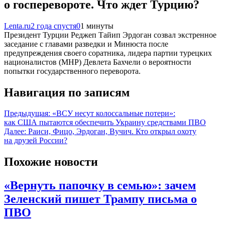
о госперевороте. Что ждет Турцию?
Lenta.ru
2 года спустя
0
1 минуты
Президент Турции Реджеп Тайип Эрдоган созвал экстренное
заседание с главами разведки и Минюста после
предупреждения своего соратника, лидера партии турецких
националистов (МНР) Девлета Бахчели о вероятности
попытки государственного переворота.
Навигация по записям
Предыдущая:
«ВСУ несут колоссальные потери»:
как США пытаются обеспечить Украину средствами ПВО
Далее:
Раиси, Фицо, Эрдоган, Вучич. Кто открыл охоту
на друзей России?
Похожие новости
«Вернуть папочку в семью»: зачем
Зеленский пишет Трампу письма о
ПВО