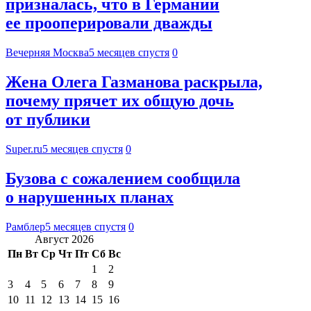
призналась, что в Германии
ее прооперировали дважды
Вечерняя Москва
5 месяцев спустя
0
Жена Олега Газманова раскрыла,
почему прячет их общую дочь
от публики
Super.ru
5 месяцев спустя
0
Бузова с сожалением сообщила
о нарушенных планах
Рамблер
5 месяцев спустя
0
Август 2026
Пн
Вт
Ср
Чт
Пт
Сб
Вс
1
2
3
4
5
6
7
8
9
10
11
12
13
14
15
16