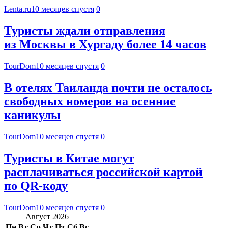
Lenta.ru
10 месяцев спустя
0
Туристы ждали отправления
из Москвы в Хургаду более 14 часов
TourDom
10 месяцев спустя
0
В отелях Таиланда почти не осталось
свободных номеров на осенние
каникулы
TourDom
10 месяцев спустя
0
Туристы в Китае могут
расплачиваться российской картой
по QR-коду
TourDom
10 месяцев спустя
0
Август 2026
Пн
Вт
Ср
Чт
Пт
Сб
Вс