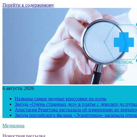
Перейти к содержимому
6 августа, 2026
Названы самые модные кроссовки на осень
Звезда «Очень странных дел» в платье с декольте до пуп
Анастасия Решетова рассказала об изменениях во внешно
Звезда российского фильма «Эскортница» раскрыла отно
Медицина
Новостная рассылка