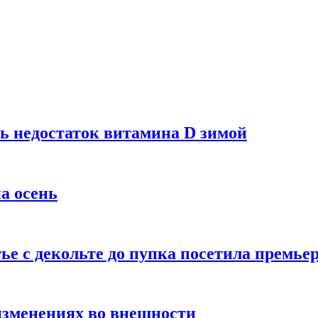
ь недостаток витамина D зимой
а осень
тье с декольте до пупка посетила премье
изменениях во внешности