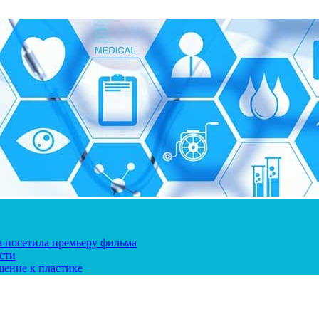
ка посетила премьеру фильма
сти
шение к пластике