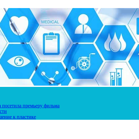
ка посетила премьеру фильма
сти
шение к пластике