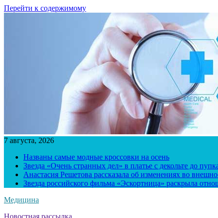
Перейти к содержимому
7 августа, 2026
Названы самые модные кроссовки на осень
Звезда «Очень странных дел» в платье с декольте до пуп
Анастасия Решетова рассказала об изменениях во внешно
Звезда российского фильма «Эскортница» раскрыла отно
Медицина
Новостная рассылка