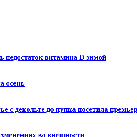
ь недостаток витамина D зимой
а осень
тье с декольте до пупка посетила премье
изменениях во внешности