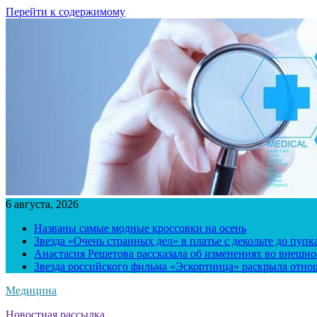
Перейти к содержимому
6 августа, 2026
Названы самые модные кроссовки на осень
Звезда «Очень странных дел» в платье с декольте до пуп
Анастасия Решетова рассказала об изменениях во внешно
Звезда российского фильма «Эскортница» раскрыла отно
Медицина
Новостная рассылка