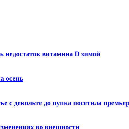
ь недостаток витамина D зимой
а осень
тье с декольте до пупка посетила премье
изменениях во внешности