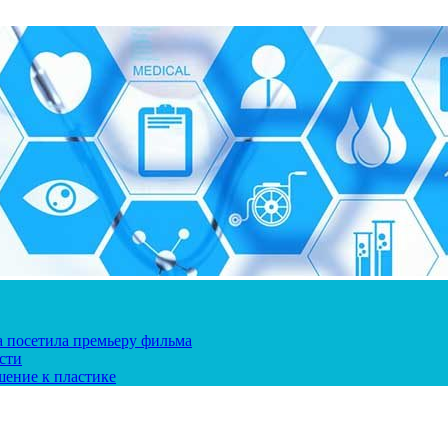
ка посетила премьеру фильма
сти
шение к пластике