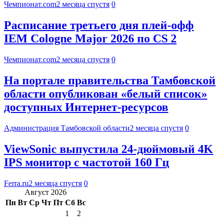
Чемпионат.com
2 месяца спустя
0
Расписание третьего дня плей-офф
IEM Cologne Major 2026 по CS 2
Чемпионат.com
2 месяца спустя
0
На портале правительства Тамбовской
области опубликован «белый список»
доступных Интернет-ресурсов
Администрация Тамбовской области
2 месяца спустя
0
ViewSonic выпустила 24-дюймовый 4K
IPS монитор с частотой 160 Гц
Ferra.ru
2 месяца спустя
0
Август 2026
Пн
Вт
Ср
Чт
Пт
Сб
Вс
1
2