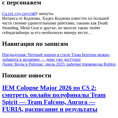
с персонажем
Cq.ru
1 год спустя
0
1 минуты
Интрига от Кодзимы. Хидео Кодзима известен по большей
части своими удивительными работами, такими как Death
Stranding, Metal Gear и другие, но многие также любят
геймдизайнера за его необычную манеру вести…
Навигация по записям
Предыдущая:
Уютный хоррор в стиле Тима Бертона можно
добавить в желаемое — демо уже доступно
Далее:
Коды в Роблокс, июль 2025: рабочие промокоды Roblox
Похожие новости
IEM Cologne Major 2026 по CS 2:
смотреть онлайн полуфиналы Team
Spirit — Team Falcons, Aurora —
FURIA, расписание и результаты