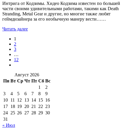
Интрига от Кодзимы. Хидео Кодзима известен по большей
части своими удивительными работами, такими как Death
Stranding, Metal Gear и другие, но многие также любят
геймдизайнера за его необычную манеру вести……
Читать далее
1
2
3
…
12
Август 2026
Пн
Вт
Ср
Чт
Пт
Сб
Вс
1
2
3
4
5
6
7
8
9
10
11
12
13
14
15
16
17
18
19
20
21
22
23
24
25
26
27
28
29
30
31
« Июл