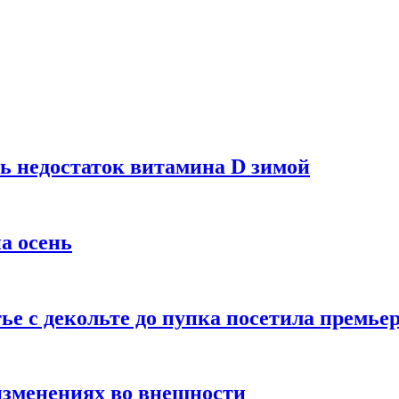
ь недостаток витамина D зимой
а осень
тье с декольте до пупка посетила премье
изменениях во внешности