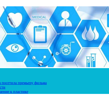
ка посетила премьеру фильма
сти
шение к пластике