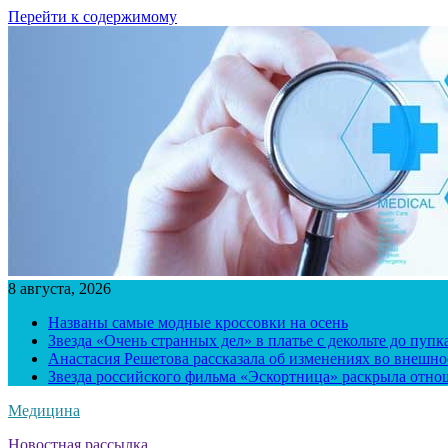
Перейти к содержимому
8 августа, 2026
Названы самые модные кроссовки на осень
Звезда «Очень странных дел» в платье с декольте до пуп
Анастасия Решетова рассказала об изменениях во внешно
Звезда российского фильма «Эскортница» раскрыла отно
Медицина
Новостная рассылка