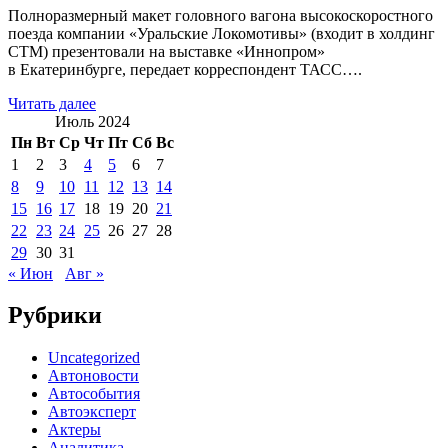
Полноразмерный макет головного вагона высокоскоростного
поезда компании «Уральские Локомотивы» (входит в холдинг
СТМ) презентовали на выставке «Иннопром»
в Екатеринбурге, передает корреспондент ТАСС….
Читать далее
Июль 2024
Пн
Вт
Ср
Чт
Пт
Сб
Вс
1
2
3
4
5
6
7
8
9
10
11
12
13
14
15
16
17
18
19
20
21
22
23
24
25
26
27
28
29
30
31
« Июн
Авг »
Рубрики
Uncategorized
Автоновости
Автособытия
Автоэксперт
Актеры
Аналитика