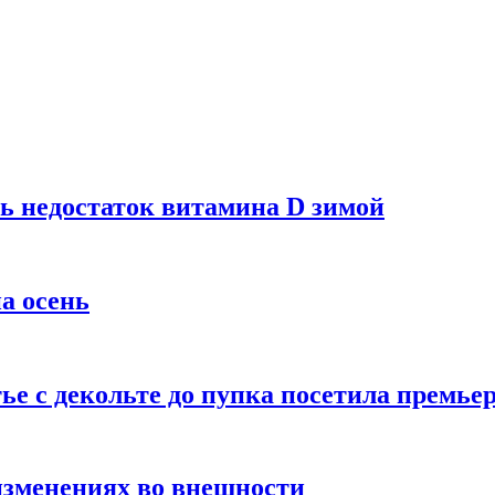
ь недостаток витамина D зимой
а осень
тье с декольте до пупка посетила премье
изменениях во внешности