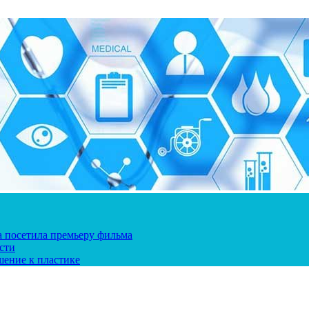
ка посетила премьеру фильма
сти
шение к пластике