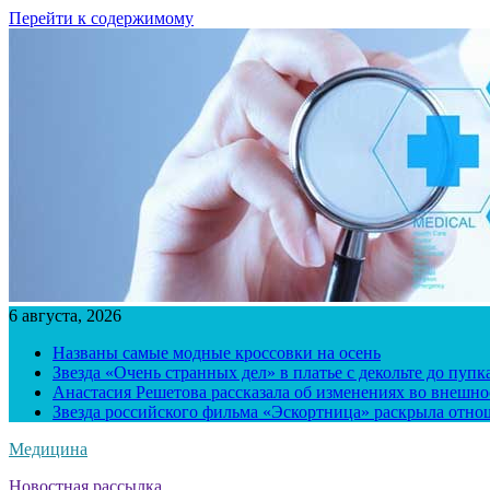
Перейти к содержимому
6 августа, 2026
Названы самые модные кроссовки на осень
Звезда «Очень странных дел» в платье с декольте до пуп
Анастасия Решетова рассказала об изменениях во внешно
Звезда российского фильма «Эскортница» раскрыла отно
Медицина
Новостная рассылка