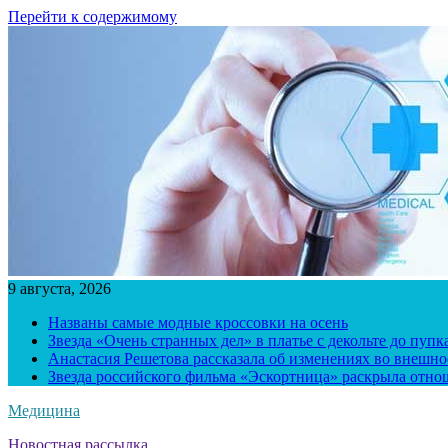
Перейти к содержимому
9 августа, 2026
Названы самые модные кроссовки на осень
Звезда «Очень странных дел» в платье с декольте до пуп
Анастасия Решетова рассказала об изменениях во внешно
Звезда российского фильма «Эскортница» раскрыла отно
Медицина
Новостная рассылка