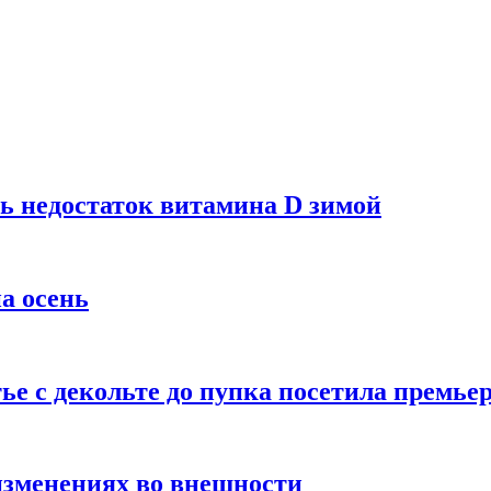
ь недостаток витамина D зимой
а осень
тье с декольте до пупка посетила премье
изменениях во внешности