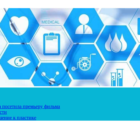
ка посетила премьеру фильма
сти
шение к пластике