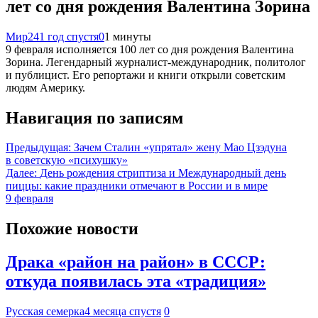
лет со дня рождения Валентина Зорина
Мир24
1 год спустя
0
1 минуты
9 февраля исполняется 100 лет со дня рождения Валентина
Зорина. Легендарный журналист-международник, политолог
и публицист. Его репортажи и книги открыли советским
людям Америку.
Навигация по записям
Предыдущая:
Зачем Сталин «упрятал» жену Мао Цзэдуна
в советскую «психушку»
Далее:
Дeнь poждeния cтpиптизa и Международный день
пиццы: какие праздники отмечают в России и в мире
9 февраля
Похожие новости
Драка «район на район» в СССР:
откуда появилась эта «традиция»
Русская семерка
4 месяца спустя
0