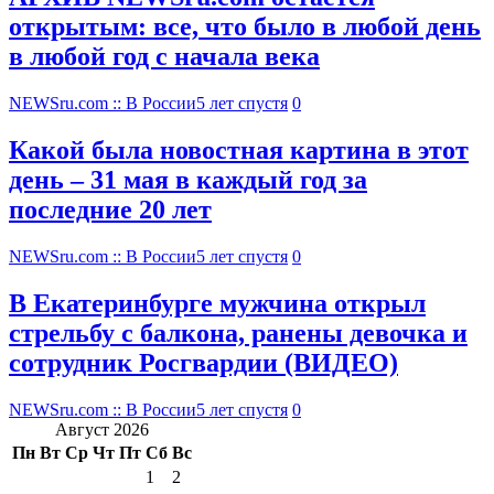
открытым: все, что было в любой день
в любой год с начала века
NEWSru.com :: В России
5 лет спустя
0
Какой была новостная картина в этот
день – 31 мая в каждый год за
последние 20 лет
NEWSru.com :: В России
5 лет спустя
0
В Екатеринбурге мужчина открыл
стрельбу с балкона, ранены девочка и
сотрудник Росгвардии (ВИДЕО)
NEWSru.com :: В России
5 лет спустя
0
Август 2026
Пн
Вт
Ср
Чт
Пт
Сб
Вс
1
2