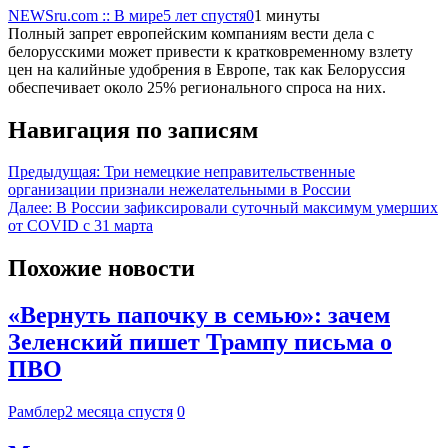
NEWSru.com :: В мире
5 лет спустя
0
1 минуты
Полный запрет европейским компаниям вести дела с
белорусскими может привести к кратковременному взлету
цен на калийные удобрения в Европе, так как Белоруссия
обеспечивает около 25% регионального спроса на них.
Навигация по записям
Предыдущая:
Три немецкие неправительственные
организации признали нежелательными в России
Далее:
В России зафиксировали суточный максимум умерших
от COVID с 31 марта
Похожие новости
«Вернуть папочку в семью»: зачем
Зеленский пишет Трампу письма о
ПВО
Рамблер
2 месяца спустя
0