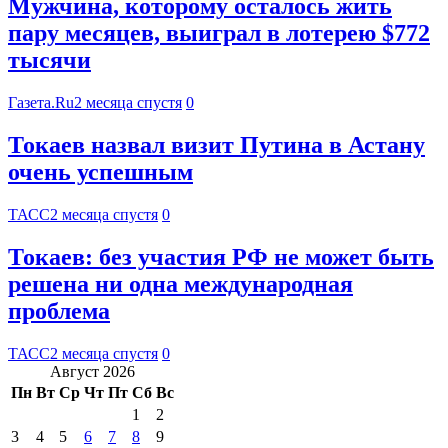
Мужчина, которому осталось жить
пару месяцев, выиграл в лотерею $772
тысячи
Газета.Ru
2 месяца спустя
0
Токаев назвал визит Путина в Астану
очень успешным
ТАСС
2 месяца спустя
0
Токаев: без участия РФ не может быть
решена ни одна международная
проблема
ТАСС
2 месяца спустя
0
Август 2026
Пн
Вт
Ср
Чт
Пт
Сб
Вс
1
2
3
4
5
6
7
8
9