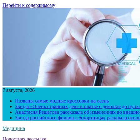
Перейти к содержимому
7 августа, 2026
Названы самые модные кроссовки на осень
Звезда «Очень странных дел» в платье с декольте до пуп
Анастасия Решетова рассказала об изменениях во внешно
Звезда российского фильма «Эскортница» раскрыла отно
Медицина
Новостная рассылка