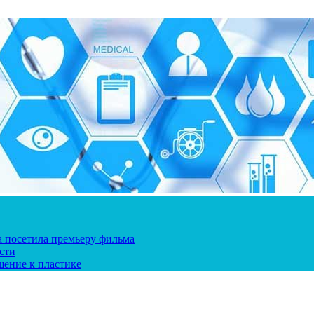
ка посетила премьеру фильма
сти
шение к пластике