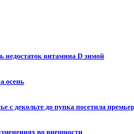
ь недостаток витамина D зимой
а осень
тье с декольте до пупка посетила премье
изменениях во внешности