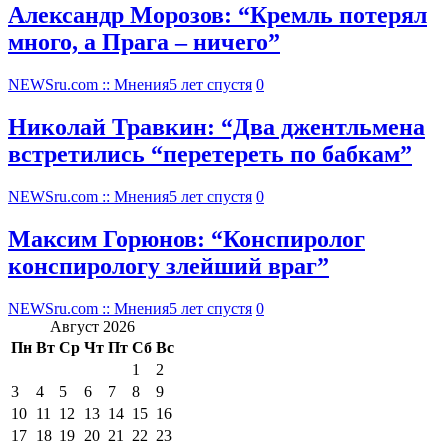
Александр Морозов: “Кремль потерял
много, а Прага – ничего”
NEWSru.com :: Мнения
5 лет спустя
0
Николай Травкин: “Два джентльмена
встретились “перетереть по бабкам”
NEWSru.com :: Мнения
5 лет спустя
0
Максим Горюнов: “Конспиролог
конспирологу злейший враг”
NEWSru.com :: Мнения
5 лет спустя
0
Август 2026
Пн
Вт
Ср
Чт
Пт
Сб
Вс
1
2
3
4
5
6
7
8
9
10
11
12
13
14
15
16
17
18
19
20
21
22
23