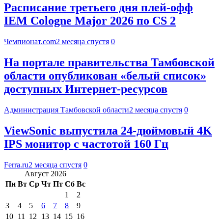
Расписание третьего дня плей-офф
IEM Cologne Major 2026 по CS 2
Чемпионат.com
2 месяца спустя
0
На портале правительства Тамбовской
области опубликован «белый список»
доступных Интернет-ресурсов
Администрация Тамбовской области
2 месяца спустя
0
ViewSonic выпустила 24-дюймовый 4K
IPS монитор с частотой 160 Гц
Ferra.ru
2 месяца спустя
0
Август 2026
Пн
Вт
Ср
Чт
Пт
Сб
Вс
1
2
3
4
5
6
7
8
9
10
11
12
13
14
15
16