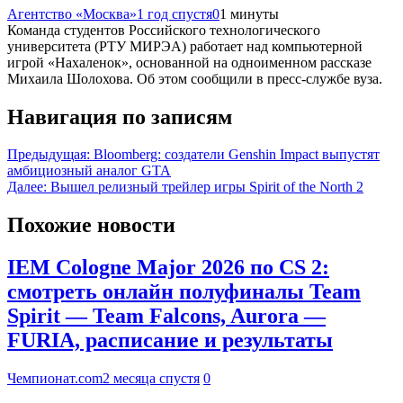
Агентство «Москва»
1 год спустя
0
1 минуты
Команда студентов Российского технологического
университета (РТУ МИРЭА) работает над компьютерной
игрой «Нахаленок», основанной на одноименном рассказе
Михаила Шолохова. Об этом сообщили в пресс-службе вуза.
Навигация по записям
Предыдущая:
Bloomberg: создатели Genshin Impact выпустят
амбициозный аналог GTA
Далее:
Вышел релизный трейлер игры Spirit of the North 2
Похожие новости
IEM Cologne Major 2026 по CS 2:
смотреть онлайн полуфиналы Team
Spirit — Team Falcons, Aurora —
FURIA, расписание и результаты
Чемпионат.com
2 месяца спустя
0