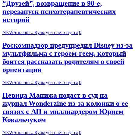
“Друзей”, возвращение в 90-е,
перезапуск психотерапевтических
историй
NEWSru.com :: Культура
5 лет спустя
0
Роскомнадзор предупредил Disney из-за
мультфильма c героем-геем, который
боится рассказать родителям о своей
ориентации
NEWSru.com :: Культура
5 лет спустя
0
Певица Манижа подаст в суд на
журнал Wonderzine из-за колонки о ее
связях с АП и миллиардером Юрием
Ковальчуком
NEWSru.com :: Культура
5 лет спустя
0