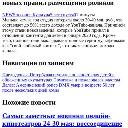
новых правил размещения роликов
NEWSru.com :: Культура
5 лет спустя
0
1 минуты
Меньше чем за год студия потеряла около 30-40 млн руб., что
составляет до 50% всего дохода от YouTube-канала. Причиной
этому стали нововведения, которые YouTube принял в
отношении контента для детей в январе 2020 года. Кроме
того, пользователи выкладывают полные серии мультфильмов
как "свой любимый контент", что также снижает доходы
канала.
Навигация по записям
Предыдущая:
Петербуржец увидел опасность для детей в
обнаженных скульптурах Эрмитажа и пожаловался властям
Далее:
Американский рэпер DMX умер в возрасте 50 лет
после нескольких дней комы
Похожие новости
Самые заметные новинки онлайн-
кинотеатров 24-30 мая: воссоединение