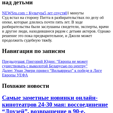
над детьми
NEWSru.com :: Культура
5 лет спустя
0
1 минуты
Суд встал на сторону Питта в разбирательствах по делу об
опеке, которые длились почти пять лет. В ходе
разбирательства были заслушаны свидетели, эксперты, врачи
и другие люди, находившиеся рядом с детьми актеров. Однако
решение это пока предварительное, и Джоли может
продолжить судебную тяжбу.
Навигация по записям
Предыдущая:
Григорий Юдин: “Европа не может
существовать с выколотой Беларусью по центру”
Далее:
Унаи Эмери привел “Вильярреал” к победе в Лиге
Европы УЕФА
Похожие новости
Самые заметные новинки онлайн-
кинотеатров 24-30 мая: воссоединение
“Друзей”, возвращение в 90-е,