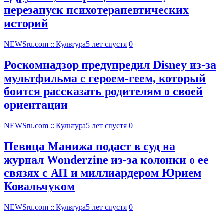
перезапуск психотерапевтических
историй
NEWSru.com :: Культура
5 лет спустя
0
Роскомнадзор предупредил Disney из-за
мультфильма c героем-геем, который
боится рассказать родителям о своей
ориентации
NEWSru.com :: Культура
5 лет спустя
0
Певица Манижа подаст в суд на
журнал Wonderzine из-за колонки о ее
связях с АП и миллиардером Юрием
Ковальчуком
NEWSru.com :: Культура
5 лет спустя
0