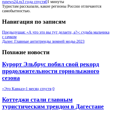
runews24.ru
3 года спустя
0
1 минуты
Туристам рассказали, какие регионы России отличаются
самобытностью.
Навигация по записям
Предыдущая:
«А что это вы тут делаете, а?»: судьба мальчика
с сачком
Далее:
Главные антитренды зимней моды-2023
Похожие новости
Курорт Эльбрус побил свой рекорд
продолжительности горнолыжного
сезона
«Это Кавказ»
1 месяц спустя
0
Коттеджи стали главным
туристическим трендом в Дагестане