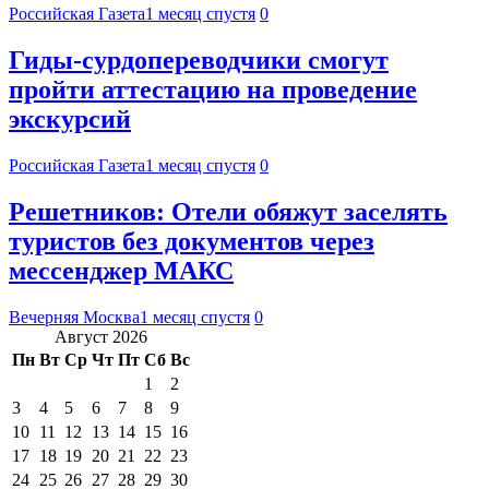
Российская Газета
1 месяц спустя
0
Гиды-сурдопереводчики смогут
пройти аттестацию на проведение
экскурсий
Российская Газета
1 месяц спустя
0
Решетников: Отели обяжут заселять
туристов без документов через
мессенджер МАКС
Вечерняя Москва
1 месяц спустя
0
Август 2026
Пн
Вт
Ср
Чт
Пт
Сб
Вс
1
2
3
4
5
6
7
8
9
10
11
12
13
14
15
16
17
18
19
20
21
22
23
24
25
26
27
28
29
30