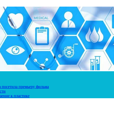
ка посетила премьеру фильма
сти
шение к пластике