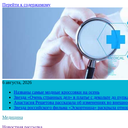
Перейти к содержимому
6 августа, 2026
Названы самые модные кроссовки на осень
Звезда «Очень странных дел» в платье с декольте до пуп
Анастасия Решетова рассказала об изменениях во внешно
Звезда российского фильма «Эскортница» раскрыла отно
Медицина
Новостная рассылка