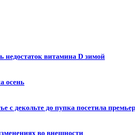
ь недостаток витамина D зимой
а осень
тье с декольте до пупка посетила премье
изменениях во внешности