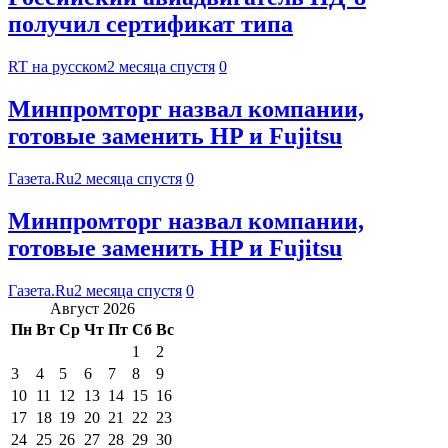
получил сертификат типа
RT на русском
2 месяца спустя
0
Минпромторг назвал компании,
готовые заменить HP и Fujitsu
Газета.Ru
2 месяца спустя
0
Минпромторг назвал компании,
готовые заменить HP и Fujitsu
Газета.Ru
2 месяца спустя
0
Август 2026
Пн
Вт
Ср
Чт
Пт
Сб
Вс
1
2
3
4
5
6
7
8
9
10
11
12
13
14
15
16
17
18
19
20
21
22
23
24
25
26
27
28
29
30