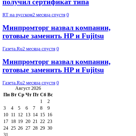
получил сертификат типа
RT на русском
2 месяца спустя
0
Минпромторг назвал компании,
готовые заменить HP и Fujitsu
Газета.Ru
2 месяца спустя
0
Минпромторг назвал компании,
готовые заменить HP и Fujitsu
Газета.Ru
2 месяца спустя
0
Август 2026
Пн
Вт
Ср
Чт
Пт
Сб
Вс
1
2
3
4
5
6
7
8
9
10
11
12
13
14
15
16
17
18
19
20
21
22
23
24
25
26
27
28
29
30
31