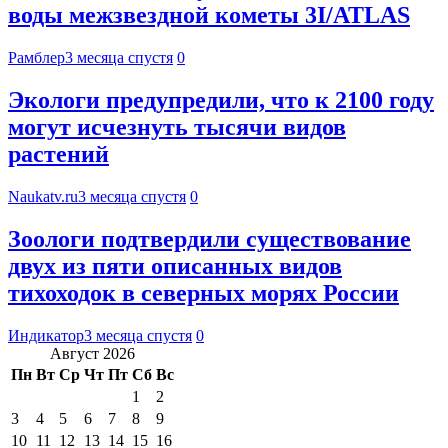
воды межзвездной кометы 3I/ATLAS
Рамблер
3 месяца спустя
0
Экологи предупредили, что к 2100 году
могут исчезнуть тысячи видов
растений
Naukatv.ru
3 месяца спустя
0
Зоологи подтвердили существование
двух из пяти описанных видов
тихоходок в северных морях России
Индикатор
3 месяца спустя
0
Август 2026
Пн
Вт
Ср
Чт
Пт
Сб
Вс
1
2
3
4
5
6
7
8
9
10
11
12
13
14
15
16