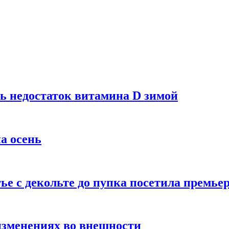
ь недостаток витамина D зимой
а осень
тье с декольте до пупка посетила премье
изменениях во внешности