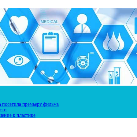
ка посетила премьеру фильма
сти
шение к пластике