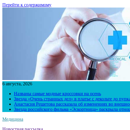
Перейти к содержимому
6 августа, 2026
Названы самые модные кроссовки на осень
Звезда «Очень странных дел» в платье с декольте до пуп
Анастасия Решетова рассказала об изменениях во внешно
Звезда российского фильма «Эскортница» раскрыла отно
Медицина
Новостная рассылка