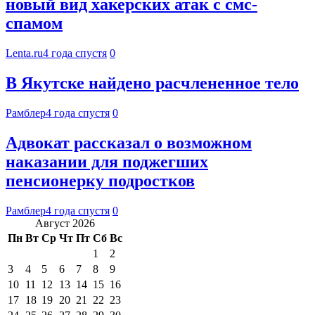
новый вид хакерских атак с смс-
спамом
Lenta.ru
4 года спустя
0
В Якутске найдено расчлененное тело
Рамблер
4 года спустя
0
Адвокат рассказал о возможном
наказании для поджегших
пенсионерку подростков
Рамблер
4 года спустя
0
Август 2026
Пн
Вт
Ср
Чт
Пт
Сб
Вс
1
2
3
4
5
6
7
8
9
10
11
12
13
14
15
16
17
18
19
20
21
22
23