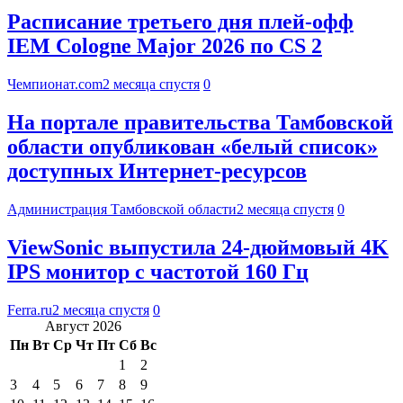
Расписание третьего дня плей-офф
IEM Cologne Major 2026 по CS 2
Чемпионат.com
2 месяца спустя
0
На портале правительства Тамбовской
области опубликован «белый список»
доступных Интернет-ресурсов
Администрация Тамбовской области
2 месяца спустя
0
ViewSonic выпустила 24-дюймовый 4K
IPS монитор с частотой 160 Гц
Ferra.ru
2 месяца спустя
0
Август 2026
Пн
Вт
Ср
Чт
Пт
Сб
Вс
1
2
3
4
5
6
7
8
9