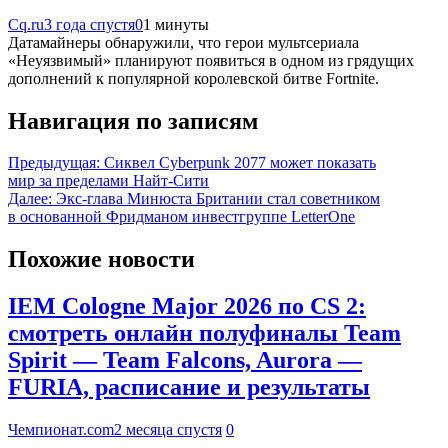
Cq.ru
3 года спустя
0
1 минуты
Датамайнеры обнаружили, что герои мультсериала
«Неуязвимый» планируют появиться в одном из грядущих
дополнений к популярной королевской битве Fortnite.
Навигация по записям
Предыдущая:
Сиквел Cyberpunk 2077 может показать
мир за пределами Найт-Сити
Далее:
Экс-глава Минюста Британии стал советником
в основанной Фридманом инвестгруппе LetterOne
Похожие новости
IEM Cologne Major 2026 по CS 2:
смотреть онлайн полуфиналы Team
Spirit — Team Falcons, Aurora —
FURIA, расписание и результаты
Чемпионат.com
2 месяца спустя
0