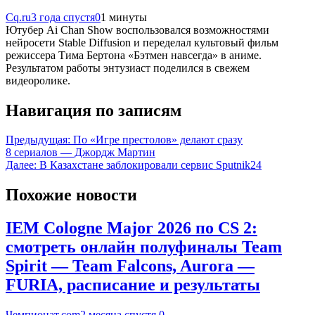
Cq.ru
3 года спустя
0
1 минуты
Ютубер Ai Chan Show воспользовался возможностями
нейросети Stable Diffusion и переделал культовый фильм
режиссера Тима Бертона «Бэтмен навсегда» в аниме.
Результатом работы энтузиаст поделился в свежем
видеоролике.
Навигация по записям
Предыдущая:
По «Игре престолов» делают сразу
8 сериалов — Джордж Мартин
Далее:
В Казахстане заблокировали сервис Sputnik24
Похожие новости
IEM Cologne Major 2026 по CS 2:
смотреть онлайн полуфиналы Team
Spirit — Team Falcons, Aurora —
FURIA, расписание и результаты
Чемпионат.com
2 месяца спустя
0