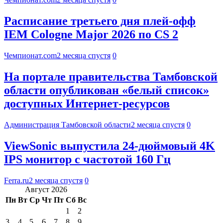
Расписание третьего дня плей-офф
IEM Cologne Major 2026 по CS 2
Чемпионат.com
2 месяца спустя
0
На портале правительства Тамбовской
области опубликован «белый список»
доступных Интернет-ресурсов
Администрация Тамбовской области
2 месяца спустя
0
ViewSonic выпустила 24-дюймовый 4K
IPS монитор с частотой 160 Гц
Ferra.ru
2 месяца спустя
0
Август 2026
Пн
Вт
Ср
Чт
Пт
Сб
Вс
1
2
3
4
5
6
7
8
9