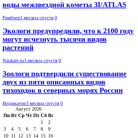
воды межзвездной кометы 3I/ATLAS
Рамблер
3 месяца спустя
0
Экологи предупредили, что к 2100 году
могут исчезнуть тысячи видов
растений
Naukatv.ru
3 месяца спустя
0
Зоологи подтвердили существование
двух из пяти описанных видов
тихоходок в северных морях России
Индикатор
3 месяца спустя
0
Август 2026
Пн
Вт
Ср
Чт
Пт
Сб
Вс
1
2
3
4
5
6
7
8
9
10
11
12
13
14
15
16