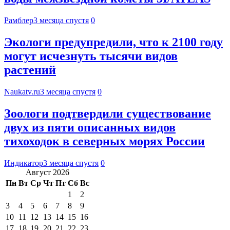
Рамблер
3 месяца спустя
0
Экологи предупредили, что к 2100 году
могут исчезнуть тысячи видов
растений
Naukatv.ru
3 месяца спустя
0
Зоологи подтвердили существование
двух из пяти описанных видов
тихоходок в северных морях России
Индикатор
3 месяца спустя
0
Август 2026
Пн
Вт
Ср
Чт
Пт
Сб
Вс
1
2
3
4
5
6
7
8
9
10
11
12
13
14
15
16
17
18
19
20
21
22
23