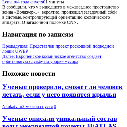
Lenta.ru
4 года спустя
0
1 минуты
В сообщили, что у вышедшего в межзвездное пространство
зонда «Вояджер-1», вероятно, произошел загадочный сбой
в системе, контролирующей ориентацию космического
аппарата. О загадочной поломке CNN.
Навигация по записям
Предыдущая:
Представлен проект роскошной подводной
лодки UWEP
Далее:
Европейское космическое агентство создает
орбитальную службу по уборке мусора
Похожие новости
Ученые проверили, сможет ли человек
летать, если у него появятся крылья
Naukatv.ru
3 месяца спустя
0
Ученые описали уникальный состав
воды межзвездной кометы 3I/ATLAS