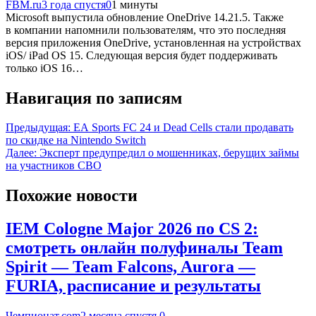
FBM.ru
3 года спустя
0
1 минуты
Microsoft выпустила обновление OneDrive 14.21.5. Также
в компании напомнили пользователям, что это последняя
версия приложения OneDrive, установленная на устройствах
iOS/ iPad OS 15. Следующая версия будет поддерживать
только iOS 16…
Навигация по записям
Предыдущая:
EA Sports FC 24 и Dead Cells стали продавать
по скидке на Nintendo Switch
Далее:
Эксперт предупредил о мошенниках, берущих займы
на участников СВО
Похожие новости
IEM Cologne Major 2026 по CS 2:
смотреть онлайн полуфиналы Team
Spirit — Team Falcons, Aurora —
FURIA, расписание и результаты
Чемпионат.com
2 месяца спустя
0