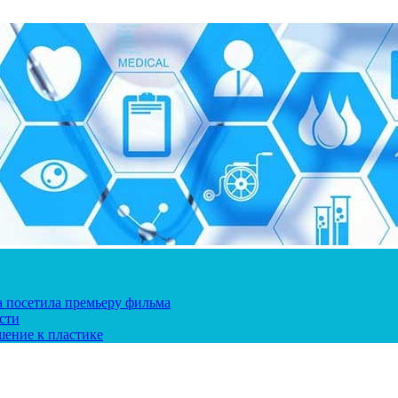
ка посетила премьеру фильма
сти
шение к пластике