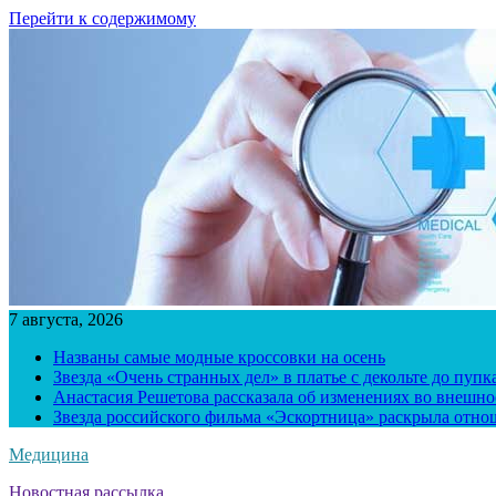
Перейти к содержимому
7 августа, 2026
Названы самые модные кроссовки на осень
Звезда «Очень странных дел» в платье с декольте до пуп
Анастасия Решетова рассказала об изменениях во внешно
Звезда российского фильма «Эскортница» раскрыла отно
Медицина
Новостная рассылка