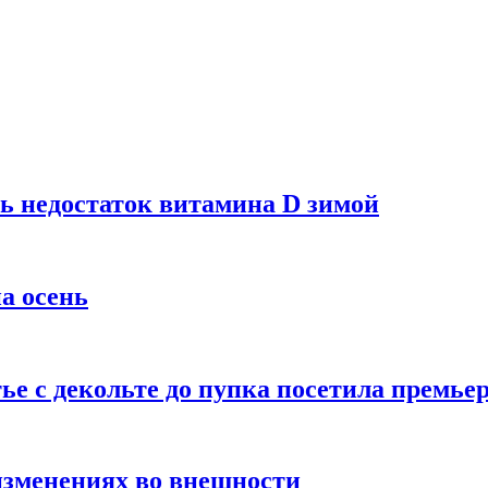
ь недостаток витамина D зимой
а осень
тье с декольте до пупка посетила премье
изменениях во внешности