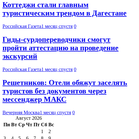
Коттеджи стали главным
туристическим трендом в Дагестане
Российская Газета
1 месяц спустя
0
Гиды-сурдопереводчики смогут
пройти аттестацию на проведение
экскурсий
Российская Газета
1 месяц спустя
0
Решетников: Отели обяжут заселять
туристов без документов через
мессенджер МАКС
Вечерняя Москва
1 месяц спустя
0
Август 2026
Пн
Вт
Ср
Чт
Пт
Сб
Вс
1
2
3
4
5
6
7
8
9