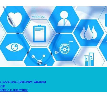
ка посетила премьеру фильма
сти
шение к пластике