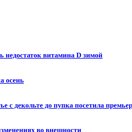
ь недостаток витамина D зимой
а осень
тье с декольте до пупка посетила премье
изменениях во внешности