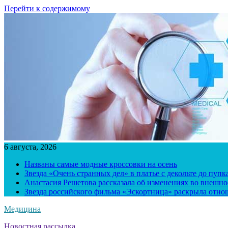
Перейти к содержимому
6 августа, 2026
Названы самые модные кроссовки на осень
Звезда «Очень странных дел» в платье с декольте до пуп
Анастасия Решетова рассказала об изменениях во внешно
Звезда российского фильма «Эскортница» раскрыла отно
Медицина
Новостная рассылка