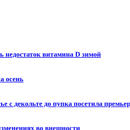
ь недостаток витамина D зимой
а осень
тье с декольте до пупка посетила премье
изменениях во внешности