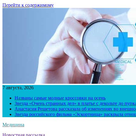
Перейти к содержимому
7 августа, 2026
Названы самые модные кроссовки на осень
Звезда «Очень странных дел» в платье с декольте до пуп
Анастасия Решетова рассказала об изменениях во внешно
Звезда российского фильма «Эскортница» раскрыла отно
Медицина
Новостная рассылка