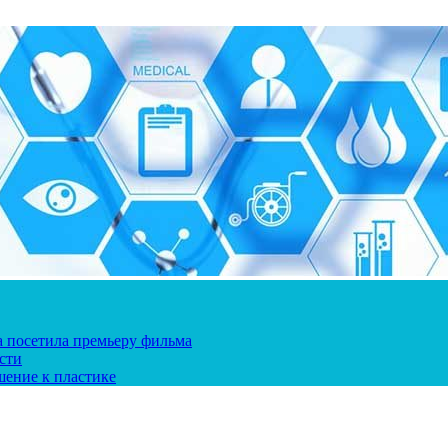
ка посетила премьеру фильма
сти
шение к пластике