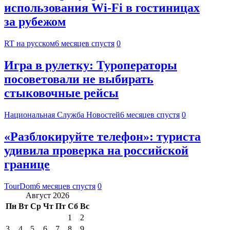
использования Wi-Fi в гостиницах
за рубежом
RT на русском
6 месяцев спустя
0
Игра в рулетку: Туроператоры
посоветовали не выбирать
стыковочные рейсы
Национальная Служба Новостей
6 месяцев спустя
0
«Разблокируйте телефон»: туриста
удивила проверка на российской
границе
TourDom
6 месяцев спустя
0
Август 2026
Пн
Вт
Ср
Чт
Пт
Сб
Вс
1
2
3
4
5
6
7
8
9