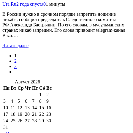
Ura.Ru
2 года спустя
0
1 минуты
В России нужно в срочном порядке запретить ношение
никаба, сообщил председатель Следственного комитета
РФ Александр Бастрыкин. По его словам, в мусульманских
странах никаб запрещен. Его слова приводит telegram-канал
Baza….
Читать далее
1
2
3
Август 2026
Пн
Вт
Ср
Чт
Пт
Сб
Вс
1
2
3
4
5
6
7
8
9
10
11
12
13
14
15
16
17
18
19
20
21
22
23
24
25
26
27
28
29
30
31