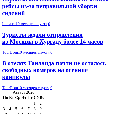
рейсы из-за неправильной уборки
сидений
Lenta.ru
10 месяцев спустя
0
Туристы ждали отправления
из Москвы в Хургаду более 14 часов
TourDom
10 месяцев спустя
0
В отелях Таиланда почти не осталось
свободных номеров на осенние
каникулы
TourDom
10 месяцев спустя
0
Август 2026
Пн
Вт
Ср
Чт
Пт
Сб
Вс
1
2
3
4
5
6
7
8
9