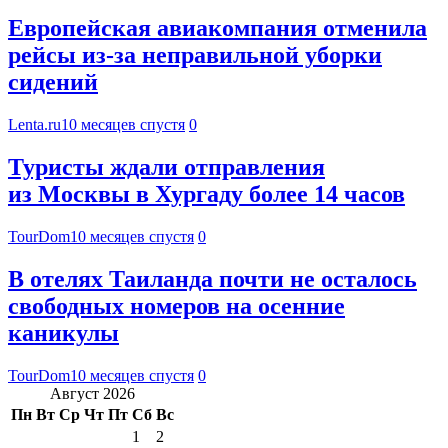
Европейская авиакомпания отменила
рейсы из-за неправильной уборки
сидений
Lenta.ru
10 месяцев спустя
0
Туристы ждали отправления
из Москвы в Хургаду более 14 часов
TourDom
10 месяцев спустя
0
В отелях Таиланда почти не осталось
свободных номеров на осенние
каникулы
TourDom
10 месяцев спустя
0
Август 2026
Пн
Вт
Ср
Чт
Пт
Сб
Вс
1
2