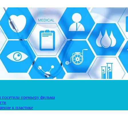
ка посетила премьеру фильма
сти
шение к пластике