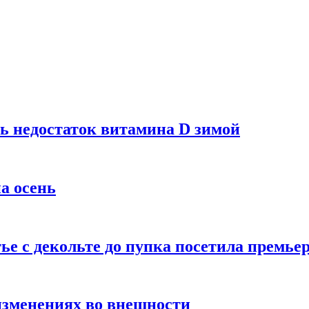
ь недостаток витамина D зимой
а осень
тье с декольте до пупка посетила премье
изменениях во внешности