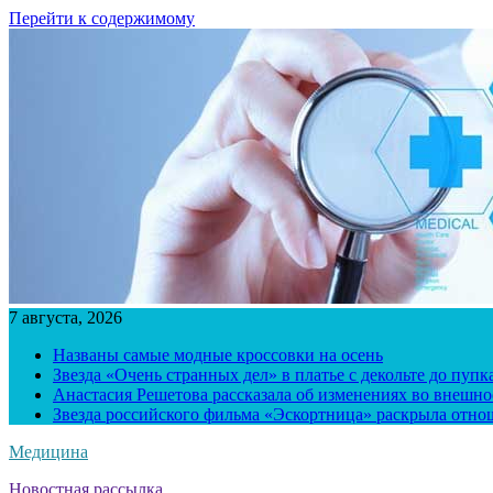
Перейти к содержимому
7 августа, 2026
Названы самые модные кроссовки на осень
Звезда «Очень странных дел» в платье с декольте до пуп
Анастасия Решетова рассказала об изменениях во внешно
Звезда российского фильма «Эскортница» раскрыла отно
Медицина
Новостная рассылка