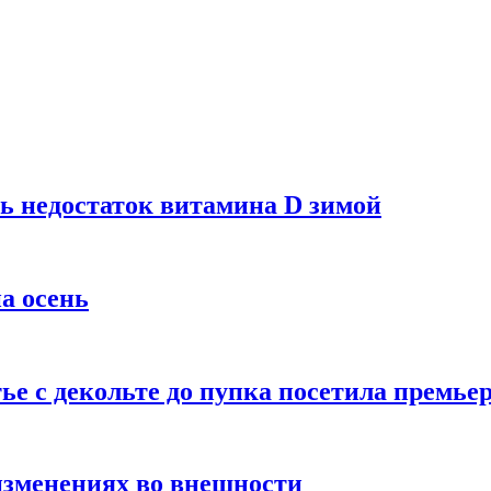
ь недостаток витамина D зимой
а осень
тье с декольте до пупка посетила премье
изменениях во внешности