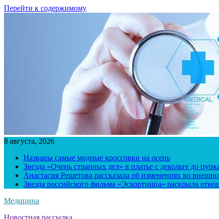
Перейти к содержимому
8 августа, 2026
Названы самые модные кроссовки на осень
Звезда «Очень странных дел» в платье с декольте до пуп
Анастасия Решетова рассказала об изменениях во внешно
Звезда российского фильма «Эскортница» раскрыла отно
Медицина
Новостная рассылка