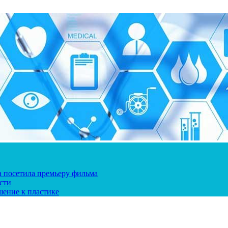
ка посетила премьеру фильма
сти
шение к пластике