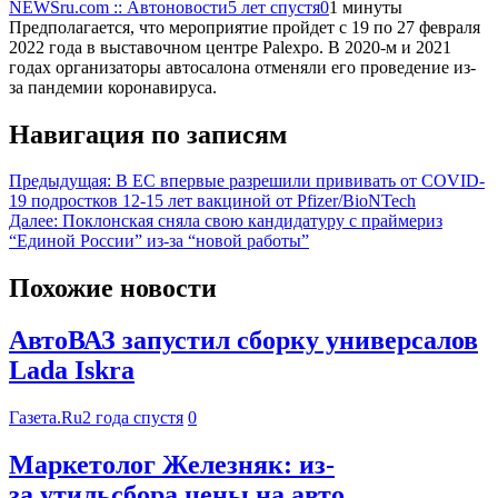
NEWSru.com :: Автоновости
5 лет спустя
0
1 минуты
Предполагается, что мероприятие пройдет с 19 по 27 февраля
2022 года в выставочном центре Palexpo. В 2020-м и 2021
годах организаторы автосалона отменяли его проведение из-
за пандемии коронавируса.
Навигация по записям
Предыдущая:
В ЕС впервые разрешили прививать от COVID-
19 подростков 12-15 лет вакциной от Pfizer/BioNTech
Далее:
Поклонская сняла свою кандидатуру с праймериз
“Единой России” из-за “новой работы”
Похожие новости
АвтоВАЗ запустил сборку универсалов
Lada Iskra
Газета.Ru
2 года спустя
0
Маркетолог Железняк: из-
за утильсбора цены на авто