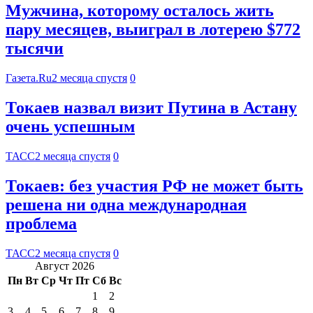
Мужчина, которому осталось жить
пару месяцев, выиграл в лотерею $772
тысячи
Газета.Ru
2 месяца спустя
0
Токаев назвал визит Путина в Астану
очень успешным
ТАСС
2 месяца спустя
0
Токаев: без участия РФ не может быть
решена ни одна международная
проблема
ТАСС
2 месяца спустя
0
Август 2026
Пн
Вт
Ср
Чт
Пт
Сб
Вс
1
2
3
4
5
6
7
8
9