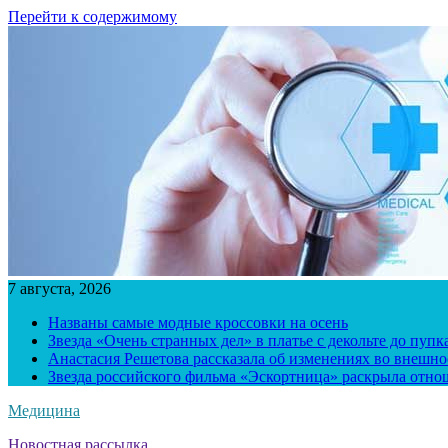
Перейти к содержимому
7 августа, 2026
Названы самые модные кроссовки на осень
Звезда «Очень странных дел» в платье с декольте до пуп
Анастасия Решетова рассказала об изменениях во внешно
Звезда российского фильма «Эскортница» раскрыла отно
Медицина
Новостная рассылка