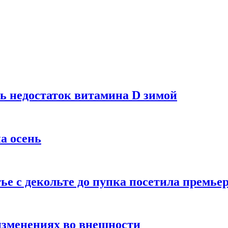
ь недостаток витамина D зимой
а осень
тье с декольте до пупка посетила премье
изменениях во внешности