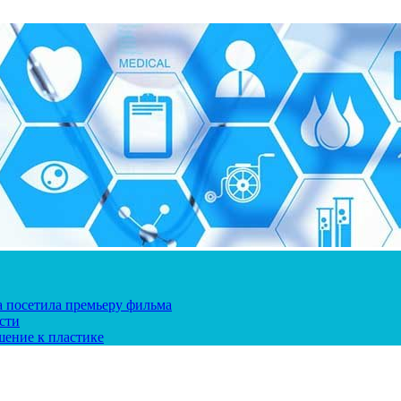
ка посетила премьеру фильма
сти
шение к пластике