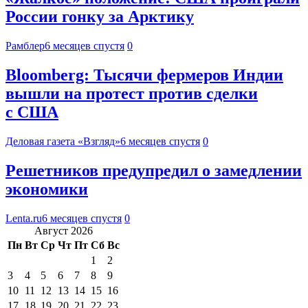
России гонку за Арктику
Рамблер
6 месяцев спустя
0
Bloomberg: Тысячи фермеров Индии
вышли на протест против сделки
с США
Деловая газета «Взгляд»
6 месяцев спустя
0
Решетников предупредил о замедлении
экономики
Lenta.ru
6 месяцев спустя
0
Август 2026
Пн
Вт
Ср
Чт
Пт
Сб
Вс
1
2
3
4
5
6
7
8
9
10
11
12
13
14
15
16
17
18
19
20
21
22
23