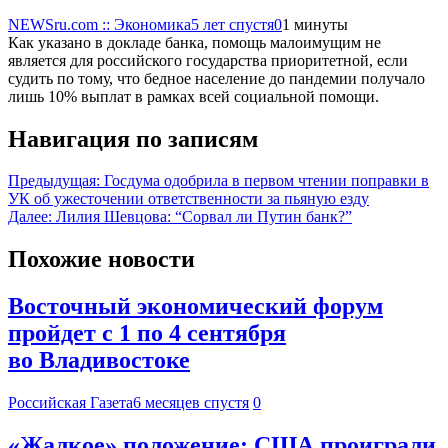
NEWSru.com :: Экономика
5 лет спустя
0
1 минуты
Как указано в докладе банка, помощь малоимущим не
является для российского государства приоритетной, если
судить по тому, что бедное население до пандемии получало
лишь 10% выплат в рамках всей социальной помощи.
Навигация по записям
Предыдущая:
Госдума одобрила в первом чтении поправки в
УК об ужесточении ответственности за пьяную езду
Далее:
Лилия Шевцова: “Сорвал ли Путин банк?”
Похожие новости
Восточный экономический форум
пройдет с 1 по 4 сентября
во Владивостоке
Российская Газета
6 месяцев спустя
0
«Жалкое» положение: США проиграли